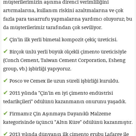
müşterilerimizin aşınma direnci verimliliğini
artırmalarına, kullanım riskini azaltmalarına ve çok
fazla para tasarrufu yapmalarına yardımcı oluyoruz; bu
da müşterilerimiz tarafından çok seviliyor.
✔
Çin'in ilk yerli bimetal kompozit çekiç üreticisi.
✔
Birçok ünlü yerli büyük ölçekli çimento üreticisiyle
(Conch Cement, Taiwan Cement Corporation, Esheng
group, vb.) işbirliği yapıyoruz.
✔
Posco ve Cemex ile uzun süreli işbirliği kuruldu.
✔
2011 yılında "Çin'in en iyi çimento endüstrisi
tedarikçileri" ödülünü kazanmanın onurunu yaşadık.
✔
Firmamız Çin Aşınmaya Dayanıklı Malzeme
kategorisinde üçüncü "Altın Küre" ödülünü kazanmıştır.
✔
2013 yılında dünyanın ilk çimento grubu Lafarge ile