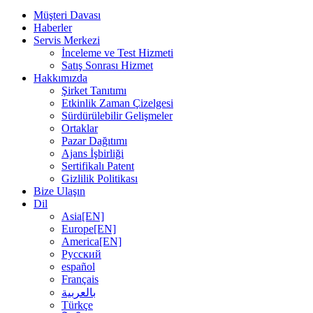
Müşteri Davası
Haberler
Servis Merkezi
İnceleme ve Test Hizmeti
Satış Sonrası Hizmet
Hakkımızda
Şirket Tanıtımı
Etkinlik Zaman Çizelgesi
Sürdürülebilir Gelişmeler
Ortaklar
Pazar Dağıtımı
Ajans İşbirliği
Sertifikalı Patent
Gizlilik Politikası
Bize Ulaşın
Dil
Asia[EN]
Europe[EN]
America[EN]
Русский
español
Français
بالعربية
Türkçe