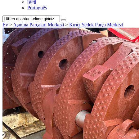
हिन्दी
Português
Ev
>
Aşınma Parçaları Merkezi
>
Kırıcı Yedek Parça Merkezi