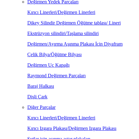
Değirmen Yedek Parçaları
Kırıcı Linerleri/Değirmen Linerleri
Dikey Silindir Değirmen Öğütme tablası/ Lineri
Ekstrüzyon silindiri/Taşlama silindiri
Değirmen/Ayırma Aşınma Plakası İçin Diyafram
Çelik Bilya/Öğütme Bilyası
Değirmen Uç Kapağı
Raymond Değirmen Parçaları
Baraj Halkası
Dişli Çark
Diğer Parçalar
Kırıcı Linerleri/Değirmen Linerleri
Kırıcı Izgara Plakası/Değirmen Izgara Plakası
Şutlar için aşınma astar plakaları