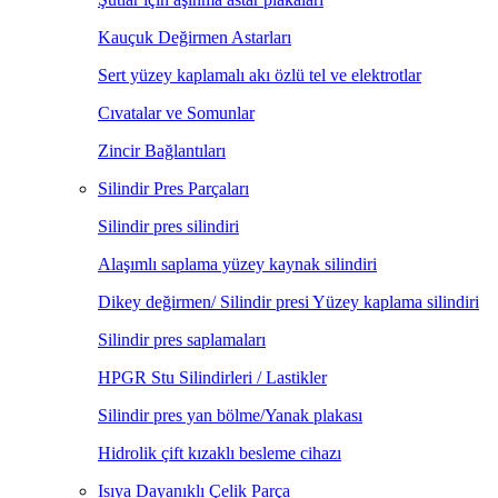
Kauçuk Değirmen Astarları
Sert yüzey kaplamalı akı özlü tel ve elektrotlar
Cıvatalar ve Somunlar
Zincir Bağlantıları
Silindir Pres Parçaları
Silindir pres silindiri
Alaşımlı saplama yüzey kaynak silindiri
Dikey değirmen/ Silindir presi Yüzey kaplama silindiri
Silindir pres saplamaları
HPGR Stu Silindirleri / Lastikler
Silindir pres yan bölme/Yanak plakası
Hidrolik çift kızaklı besleme cihazı
Isıya Dayanıklı Çelik Parça