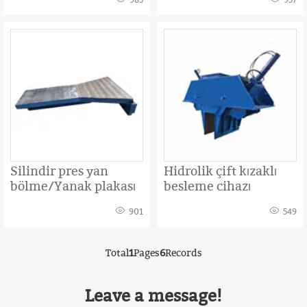
985
957
Silindir pres yan
Hidrolik çift kızaklı
bölme/Yanak plakası
besleme cihazı
901
549
Total
1
Pages
6
Records
Leave a message!