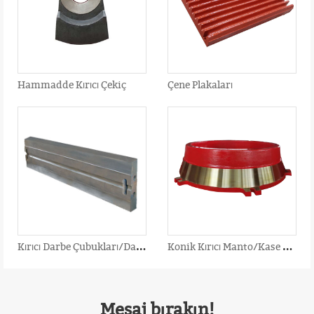
Hammadde Kırıcı Çekiç
Çene Plakaları
K
ırıcı Darbe Çubukları/Darbeli Kırıcı Palet
K
onik Kırıcı Manto/Kase Astarı/İçbükey
Mesaj bırakın!