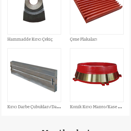
Hammadde Kırıcı Çekiç
Çene Plakaları
K
ırıcı Darbe Çubukları/Darbeli Kırıcı Palet
K
onik Kırıcı Manto/Kase Astarı/İçbükey