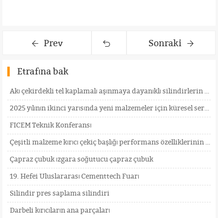
Prev
Sonraki
Etrafına bak
Akı çekirdekli tel kaplamalı aşınmaya dayanıklı silindirlerin yapım sürecindeki temel noktalar neler
2025 yılının ikinci yarısında yeni malzemeler için küresel sergi programına genel bir bakış, sizinle
FICEM Teknik Konferansı
Çeşitli malzeme kırıcı çekiç başlığı performans özelliklerinin envanteri
Çapraz çubuk ızgara soğutucu çapraz çubuk
19. Hefei Uluslararası Cementtech Fuarı
Silindir pres saplama silindiri
Darbeli kırıcıların ana parçaları