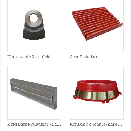
Hammadde Kırıcı Çekiç
Çene Plakaları
K
ırıcı Darbe Çubukları/Darbeli Kırıcı Palet
K
onik Kırıcı Manto/Kase Astarı/İçbükey