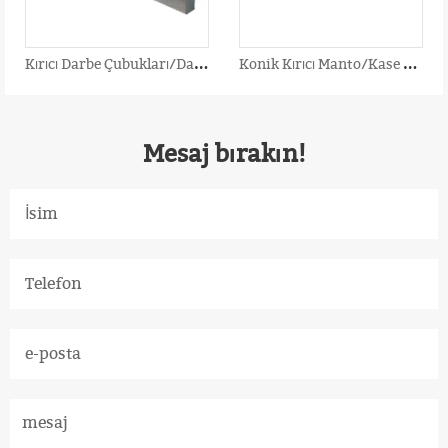
K
ırıcı Darbe Çubukları/Darbeli Kırıcı Palet
K
onik Kırıcı Manto/Kase Astarı/İçbükey
Mesaj bırakın!