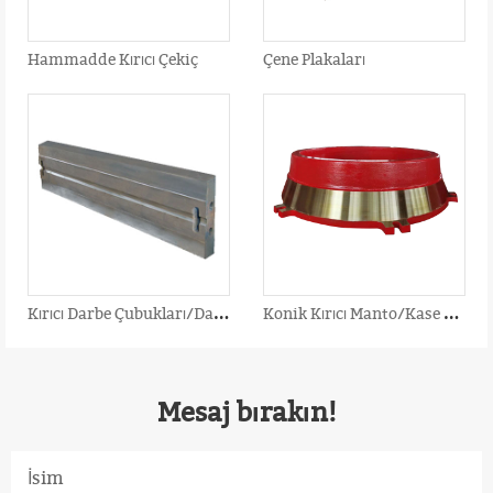
Hammadde Kırıcı Çekiç
Çene Plakaları
K
ırıcı Darbe Çubukları/Darbeli Kırıcı Palet
K
onik Kırıcı Manto/Kase Astarı/İçbükey
Mesaj bırakın!