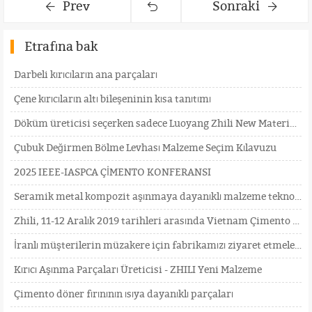
Prev
Sonraki
Etrafına bak
Darbeli kırıcıların ana parçaları
Çene kırıcıların altı bileşeninin kısa tanıtımı
Döküm üreticisi seçerken sadece Luoyang Zhili New Materials'ı seçin!
Çubuk Değirmen Bölme Levhası Malzeme Seçim Kılavuzu
2025 IEEE-IASPCA ÇİMENTO KONFERANSI
Seramik metal kompozit aşınmaya dayanıklı malzeme teknolojisi
Zhili, 11-12 Aralık 2019 tarihleri ​​arasında Vietnam Çimento Fuarı'na katılıyor
İranlı müşterilerin müzakere için fabrikamızı ziyaret etmelerini içtenlikle bekliyoruz
Kırıcı Aşınma Parçaları Üreticisi - ZHILI Yeni Malzeme
Çimento döner fırınının ısıya dayanıklı parçaları